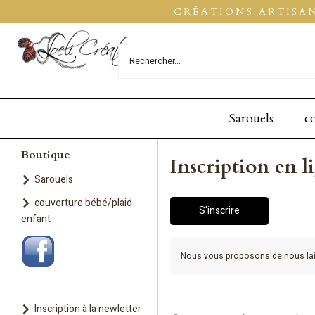
CRÉATIONS ARTISA
Sarouels
c
Boutique
Inscription en l
Sarouels
couverture bébé/plaid
S'inscrire
enfant
Nous vous proposons de nous lais
Inscription à la newletter